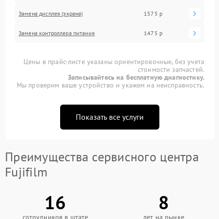
Замена дисплея (экрана)
1575 р
Замена контроллера питания
1475 р
Цены в прайс-листе указаны ориентировочные, без учета
стоимости запчастей.
Записывайтесь на бесплатную диагностику.
Мы проверим ваше устройство и укажем на неисправность.
Показать все услуги
Преимущества сервисного центра
Fujifilm
16
8
сотрудников в штате
лет на рынке