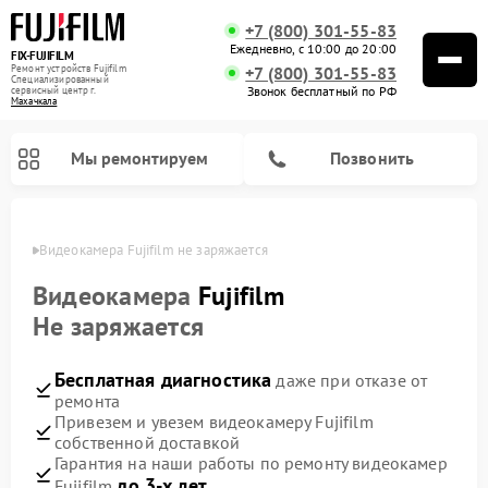
+7 (800) 301-55-83
Ежедневно, с 10:00 до 20:00
FIX-FUJIFILM
Ремонт устройств Fujifilm
+7 (800) 301-55-83
Специализированный
Звонок бесплатный по РФ
cервисный центр г.
Махачкала
Мы ремонтируем
Позвонить
чкале
Видеокамера Fujifilm не заряжается
Видеокамера
Fujifilm
Не заряжается
Ремонт цифровых биноклей Fujifilm
Бесплатная диагностика
даже при отказе от
ремонта
Привезем и увезем видеокамеру Fujifilm
собственной доставкой
Гарантия на наши работы по ремонту видеокамер
до 3-х лет
Fujifilm