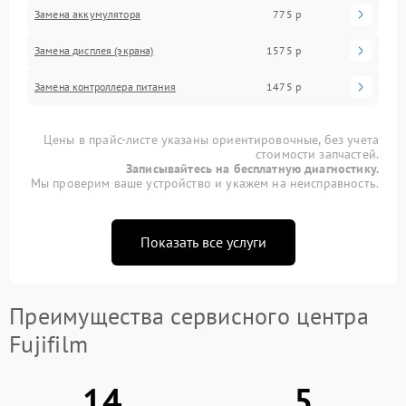
Замена аккумулятора
775 р
Замена дисплея (экрана)
1575 р
Замена контроллера питания
1475 р
Цены в прайс-листе указаны ориентировочные, без учета
стоимости запчастей.
Записывайтесь на бесплатную диагностику.
Мы проверим ваше устройство и укажем на неисправность.
Показать все услуги
Преимущества сервисного центра
Fujifilm
14
5