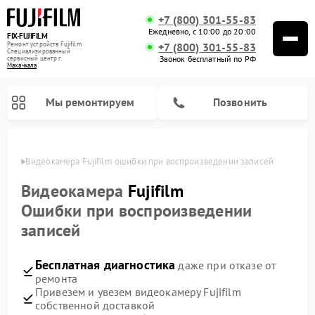
+7 (800) 301-55-83
Ежедневно, с 10:00 до 20:00
FIX-FUJIFILM
Ремонт устройств Fujifilm
+7 (800) 301-55-83
Специализированный
Звонок бесплатный по РФ
cервисный центр г.
Махачкала
Мы ремонтируем
Позвонить
чкале
Видеокамера Fujifilm ошибки при воспроизведении записей
Видеокамера
Fujifilm
Ошибки при воспроизведении
Ремонт цифровых биноклей Fujifilm
записей
Бесплатная диагностика
даже при отказе от
ремонта
Привезем и увезем видеокамеру Fujifilm
собственной доставкой