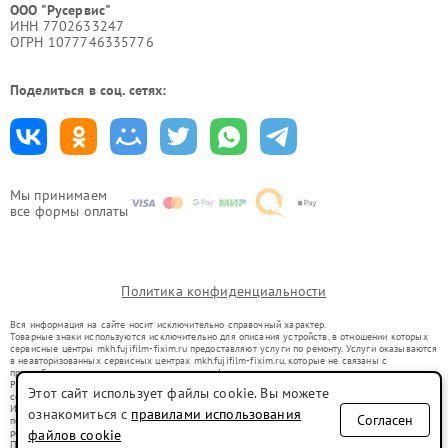
ООО "Русервис"
ИНН 7702633247
ОГРН 1077746335776
Поделиться в соц. сетях:
Мы принимаем
все формы оплаты
Политика конфиденциальности
Вся информация на сайте носит исключительно справочный характер.
Товарные знаки используются исключительно для описания устройств, в отношении которых
сервисные центры mkh.fujifilm-fixim.ru предоставляют услуги по ремонту. Услуги оказываются
в неавторизованных сервисных центрах mkh.fujifilm-fixim.ru, которые не связаны с
правообладателями товарных знаков или их официальными представителями.
Ремонт осуществляется для устройств, уже введенных в гражданский оборот в соответствии
Этот сайт использует файлы cookie. Вы можете
со статьей 1487 ГК РФ.
Использование товарных знаков не преследует цели индивидуализации услуг или введения
ознакомиться с
правилами использования
Согласен
потребителей в заблуждение, а служит для информирования о предоставляемых услугах по
ремонту техники указанных брендов.
файлов cookie
Представленная на сайте информация не является публичной офертой, определяемой