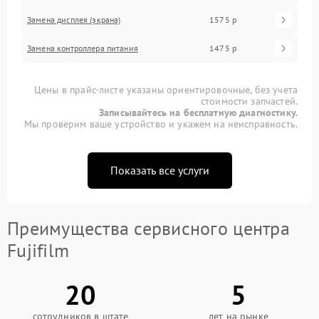
Замена дисплея (экрана)
1575 р
Замена контроллера питания
1475 р
Цены в прайс-листе указаны ориентировочные, без учета
стоимости запчастей.
Записывайтесь на бесплатную диагностику.
Мы проверим ваше устройство и укажем на неисправность.
Показать все услуги
Преимущества сервисного центра
Fujifilm
20
5
сотрудников в штате
лет на рынке