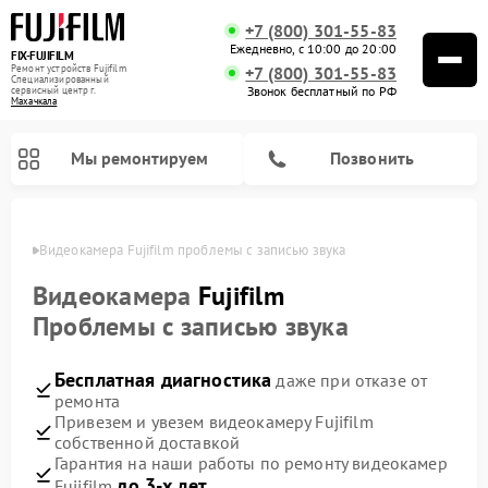
+7 (800) 301-55-83
Ежедневно, с 10:00 до 20:00
FIX-FUJIFILM
Ремонт устройств Fujifilm
+7 (800) 301-55-83
Специализированный
Звонок бесплатный по РФ
cервисный центр г.
Махачкала
Мы ремонтируем
Позвонить
чкале
Видеокамера Fujifilm проблемы с записью звука
Видеокамера
Fujifilm
Проблемы с записью звука
Ремонт цифровых биноклей Fujifilm
Бесплатная диагностика
даже при отказе от
ремонта
Привезем и увезем видеокамеру Fujifilm
собственной доставкой
Гарантия на наши работы по ремонту видеокамер
до 3-х лет
Fujifilm