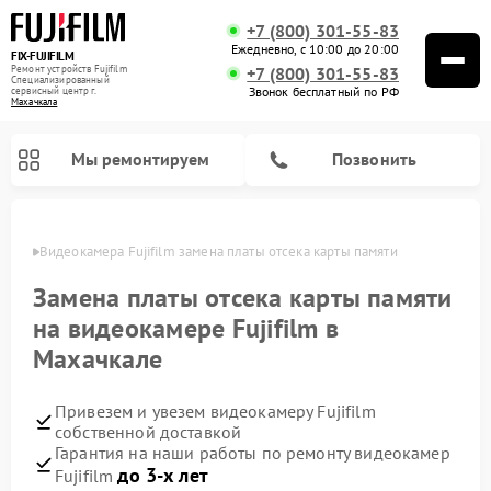
+7 (800) 301-55-83
Ежедневно, с 10:00 до 20:00
FIX-FUJIFILM
Ремонт устройств Fujifilm
+7 (800) 301-55-83
Специализированный
Звонок бесплатный по РФ
cервисный центр г.
Махачкала
Мы ремонтируем
Позвонить
чкале
Видеокамера Fujifilm замена платы отсека карты памяти
Замена платы отсека карты памяти
на видеокамере Fujifilm в
Ремонт цифровых биноклей Fujifilm
Махачкале
Привезем и увезем видеокамеру Fujifilm
собственной доставкой
Гарантия на наши работы по ремонту видеокамер
до 3-х лет
Fujifilm