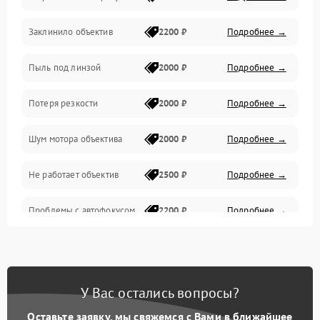
Заклинило объектив
2200 ₽
Подробнее →
Программное обеспечение
Пыль под линзой
2000 ₽
Подробнее →
Механические повреждения
Потеря резкости
2000 ₽
Подробнее →
Аудио
Шум мотора объектива
2000 ₽
Подробнее →
Не работает объектив
2500 ₽
Подробнее →
Проблемы с автофокусом
2200 ₽
Подробнее →
Не открывается крышка
1000 ₽
Подробнее →
объектива
У Вас остались вопросы?
Плохое качество
2500 ₽
Подробнее →
изображения
Оставьте заявку, мы свяжемся с Вами в ближайшее