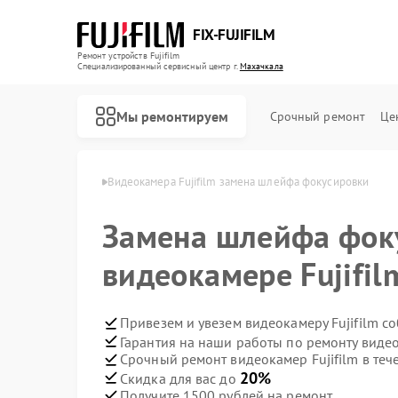
FIX-FUJIFILM
Ремонт устройств Fujifilm
Специализированный cервисный центр г.
Махачкала
Мы ремонтируем
Срочный ремонт
Це
ujifilm в Махачкале
Видеокамера Fujifilm замена шлейфа фокусировки
Замена шлейфа фок
Ремонт фотоаппаратов Fujifilm
Ремонт цифровых биноклей Fujifilm
видеокамере Fujifil
Привезем и увезем видеокамеру Fujifilm с
Гарантия на наши работы по ремонту видео
Срочный ремонт видеокамер Fujifilm в теч
20%
Скидка для вас до
Получите 1500 рублей на ремонт