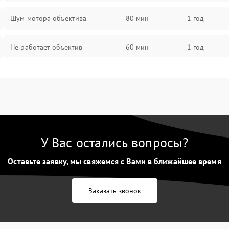
Шум мотора объектива
80 мин
1 год
Не работает объектив
60 мин
1 год
Проблемы с автофокусом
60 мин
1 год
Не открывается крышка объектива
60 мин
1 год
Плохое качество изображения
60 мин
1 год
У Вас остались вопросы?
Оставьте заявку, мы свяжемся с Вами в ближайшее время
Не работает зум
60 мин
1 год
Не работает стабилизация
Заказать звонок
60 мин
1 год
изображения