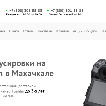
+7 (800) 301-55-83
+7 (800) 301-55-83
Ежедневно, с 10:00 до 20:00
Звонок бесплатный по РФ
ны
О нас
Отзывы
Доставка
Гарантии
Акции и скидки
Зая
усировки на
m в Махачкале
обственной доставкой
до 3-х лет
камер Fujifilm
ении часа